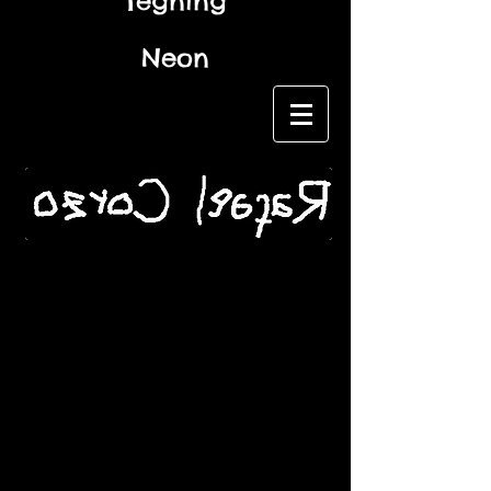
Tegning
Neon
Navn *
e-mail *
Emne